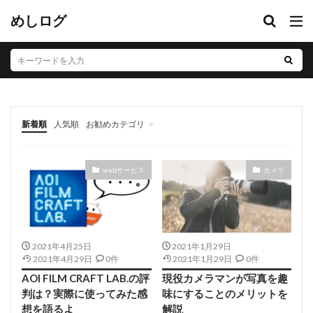
めしログ
新着順
人気順
お勧めカテゴリ
音フェチ
自己満の記事
webサービス
カメラ
2021年4月25日
2021年1月29日
2021年4月29日
0件
2021年1月29日
0件
AOI FILM CRAFT LAB.の評
現役カメラマンが写真を趣
判は？実際に使ってみた感
味にすることのメリットを
想を語るよ
解説