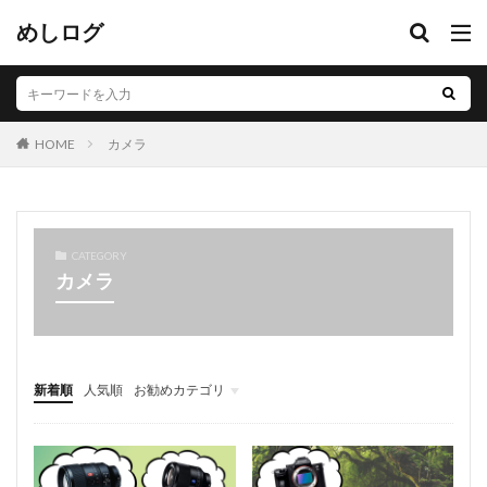
めしログ
カメラ
HOME
CATEGORY
カメラ
新着順
人気順
お勧めカテゴリ
音フェチ
自己満の記事