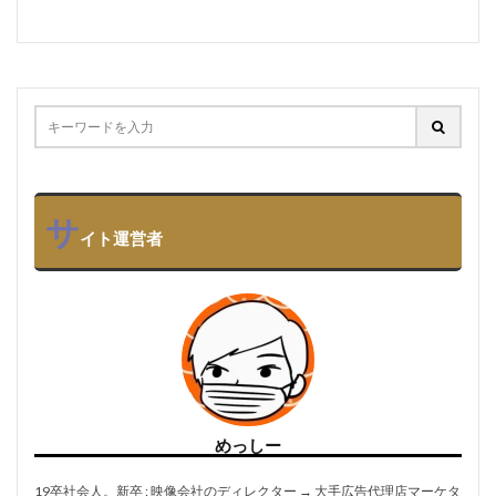
サ
イト運営者
めっしー
19卒社会人。新卒 : 映像会社のディレクター → 大手広告代理店マーケタ