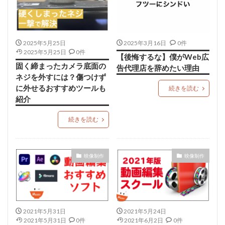
2025年5月25日
2025年3月16日
0件
2025年5月25日
0件
【後悔するな】僕がWeb広
固く締まったカメラ底面の
告代理店を辞めたい理由
ネジを外すには？傷つけず
に外せるおすすめツールも
続きを読む
紹介
続きを読む
映像制作
映像制作
2021年5月31日
2021年5月24日
2021年5月31日
0件
2021年6月2日
0件