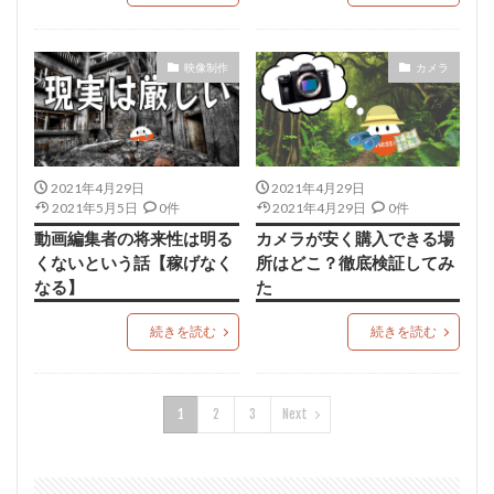
映像制作
カメラ
2021年4月29日
2021年4月29日
2021年5月5日
0件
2021年4月29日
0件
動画編集者の将来性は明る
カメラが安く購入できる場
くないという話【稼げなく
所はどこ？徹底検証してみ
なる】
た
続きを読む
続きを読む
1
2
3
Next