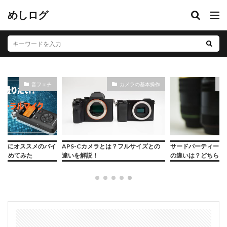
めしログ
音フェチ
カメラの基本操作
るのにオススメのバイ
APS-Cカメラとは？フルサイズとの
サードパーティーレ
まとめてみた
違いを解説！
の違いは？どちらを