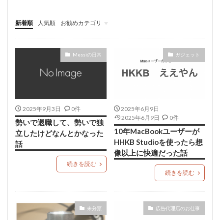
新着順
人気順
お勧めカテゴリ
音フェチ
自己満の記事
Messiの日常
ガジェット
2025年9月3日
0件
2025年6月9日
2025年6月9日
0件
勢いで退職して、勢いで独
10年MacBookユーザーが
立したけどなんとかなった
HHKB Studioを使ったら想
話
像以上に快適だった話
続きを読む
続きを読む
未分類
広告代理店のお仕事