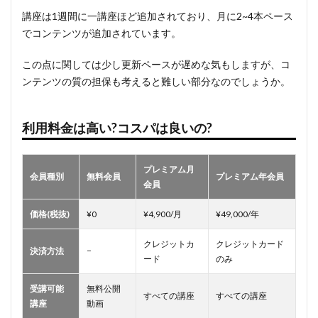
講座は1週間に一講座ほど追加されており、
月に2~4本ペース
でコンテンツが追加されています。
この点に関しては少し更新ペースが遅めな気もしますが、コ
ンテンツの質の担保も考えると難しい部分なのでしょうか。
利用料金は高い?コスパは良いの?
プレミアム月
会員種別
無料会員
プレミアム年会員
会員
価格(税抜)
¥0
¥4,900/月
¥49,000/年
クレジットカ
クレジットカード
決済方法
−
ード
のみ
受講可能
無料公開
すべての講座
すべての講座
講座
動画