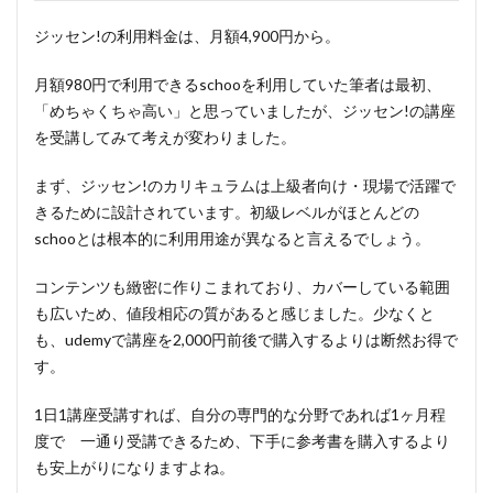
ジッセン!の利用料金は、
月額4,900円
から。
月額980円
で利用できるschooを利用していた筆者は最初、
「めちゃくちゃ高い」
と思っていましたが、ジッセン!の講座
を受講してみて考えが変わりました。
まず、
ジッセン!
のカリキュラムは
上級者向け・現場で活躍で
きるために設計
されています。初級レベルがほとんどの
schooとは根本的に利用用途が異なると言えるでしょう。
コンテンツも緻密に作りこまれており、カバーしている範囲
も広いため、
値段相応の質がある
と感じました。少なくと
も、
udemy
で講座を2,000円前後で購入するよりは断然お得で
す。
1日1講座受講すれば、自分の専門的な分野であれば1ヶ月程
度で 一通り受講できるため、下手に参考書を購入するより
も安上がりになりますよね。