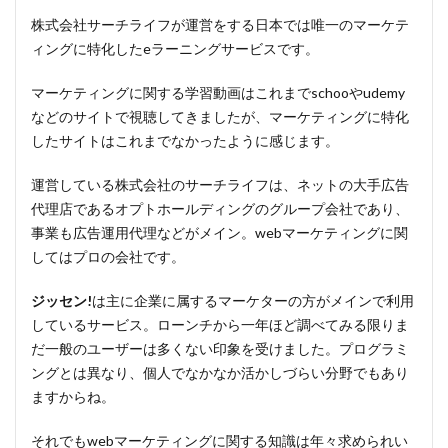
株式会社サーチライフ
が運営をする日本では唯一の
マーケテ
ィングに特化したeラーニングサービス
です。
マーケティングに関する学習動画はこれまで
schoo
や
udemy
などのサイトで視聴してきましたが、マーケティングに特化
したサイトはこれまでなかったように感じます。
運営している株式会社のサーチライフは、ネットの大手広告
代理店である
オプトホールディングのグループ会社
であり、
事業も広告運用代理などがメイン。webマーケティングに関
してはプロの会社です。
ジッセン!
は主に
企業に属するマーケターの方がメインで利用
しているサービス
。ローンチから一年ほど調べてみる限りま
だ一般のユーザーは多くない印象を受けました。プログラミ
ングとは異なり、個人でなかなか活かしづらい分野でもあり
ますからね。
それでもwebマーケティングに関する知識は年々求められい