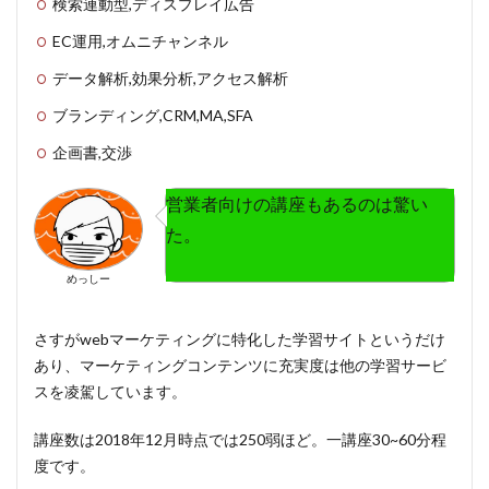
検索連動型,ディスプレイ広告
EC運用,オムニチャンネル
データ解析,効果分析,アクセス解析
ブランディング,CRM,MA,SFA
企画書,交渉
営業者向けの講座もあるのは驚い
た。
めっしー
さすがwebマーケティングに特化した学習サイトというだけ
あり、マーケティングコンテンツに充実度は他の学習サービ
スを凌駕しています。
講座数は2018年12月時点では
250弱
ほど。
一講座30~60分
程
度です。