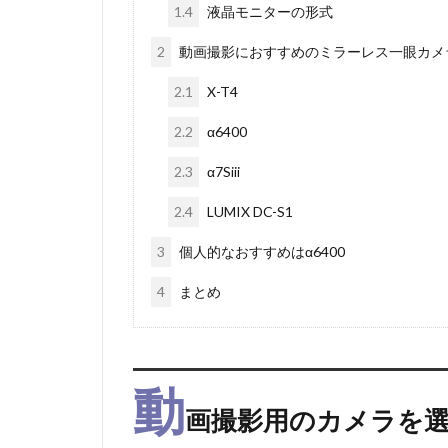
1.4
液晶モニターの形式
2
動画撮影におすすめのミラーレス一眼カメ
2.1
X-T4
2.2
α6400
2.3
α7Siii
2.4
LUMIX DC-S1
3
個人的なおすすめはα6400
4
まとめ
動
画撮影用のカメラを