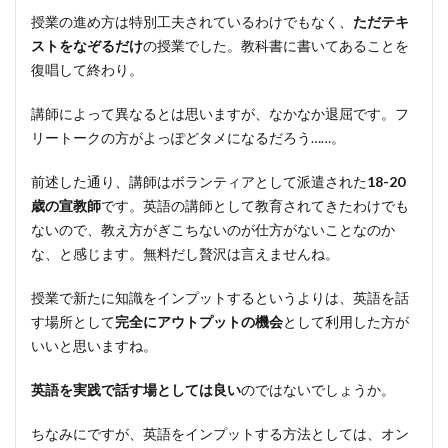
授業の進め方は特別工夫されているわけでもなく、
ただテキ
ストをなぞるだけ
の授業でした。教科書に書いてあることを
復唱して終わり。
講師によって異なるとは思いますが、なかなか退屈です。フ
リートークの方がよっぽどタメになるだろう……。
前述した通り、講師はボランティアとして派遣された
18-20
歳の宣教師
です。英語の講師として教育されてきたわけでも
ないので、教え方がぎこちないのが仕方がないことなのか
な、と感じます。無料だし贅沢は言えませんね。
授業で新たに知識をインプットするというよりは、英語を話
す場所として
完全にアウトプットの機会
として利用した方が
いいと思いますね。
英語を実践で話す場としては良い
のではないでしょうか。
ちなみにですが、英語をインプットする方法としては、オン