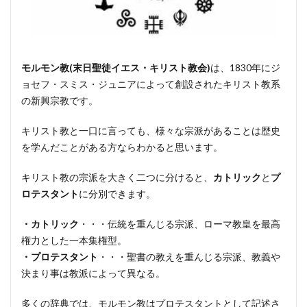
モルモン教(末日聖徒イエス・キリスト教会)
は、1830年にジ
ョセフ・スミス・ジュニアによって創設されたキリスト教系
の新興宗教です。
キリスト教と一口に言っても、様々な宗派があることは歴史
を学んだことがある方ならわかると思います。
キリスト教の宗派を大きく二つに分けると、
カトリック
と
プ
ロテスタント
に分別できます。
・カトリック
・・・伝統を重んじる宗派、ローマ教皇を最高
権力とした一本集権型。
・プロテスタント
・・・聖書の教えを重んじる宗派、教義や
決まり事は教派によって異なる。
多くの辞典では、モルモン教はプロテスタントとして記述さ