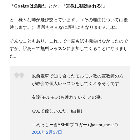
「Goeigoは危険!」
とか、
「宗教に勧誘される!」
と、様々な噂が飛び交っています。（その理由については後
述します。） 普段もそんなに評判にもなりませんしね。
そんなこともあり、これまで一度も試す機会はなかったので
すが、訳あって
無料レッスン
に参加してくることになりまし
た。
以前電車で知り合ったモルモン教の宣教師の方
が教会で個人レッスンをしてくれるそうです。
友達(モルモン)も連れていく との事。
なんて優しいんだ。(白目)
— めっしー@ASMRブロガー (@asmr_messii)
2018年2月17日