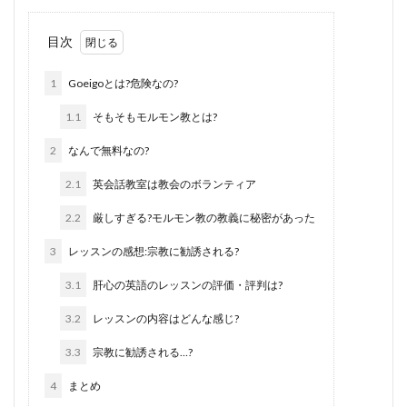
目次
1
Goeigoとは?危険なの?
1.1
そもそもモルモン教とは?
2
なんで無料なの?
2.1
英会話教室は教会のボランティア
2.2
厳しすぎる?モルモン教の教義に秘密があった
3
レッスンの感想:宗教に勧誘される?
3.1
肝心の英語のレッスンの評価・評判は?
3.2
レッスンの内容はどんな感じ?
3.3
宗教に勧誘される…?
4
まとめ