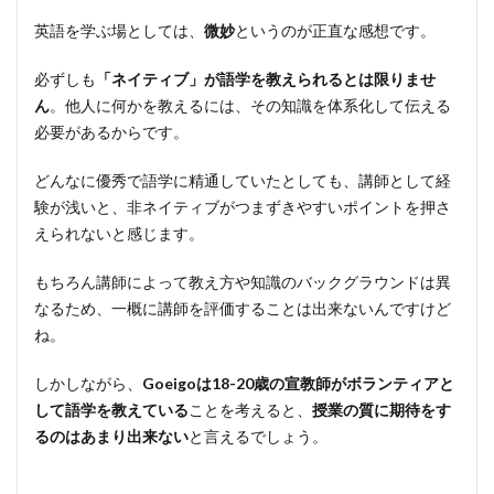
英語を学ぶ場としては、
微妙
というのが正直な感想です。
必ずしも
「ネイティブ」が語学を教えられるとは限りませ
ん
。他人に何かを教えるには、その知識を体系化して伝える
必要があるからです。
どんなに優秀で語学に精通していたとしても、講師として経
験が浅いと、非ネイティブがつまずきやすいポイントを押さ
えられないと感じます。
もちろん講師によって教え方や知識のバックグラウンドは異
なるため、一概に講師を評価することは出来ないんですけど
ね。
しかしながら、
Goeigoは18-20歳の宣教師がボランティアと
して語学を教えている
ことを考えると、
授業の質に期待をす
るのはあまり出来ない
と言えるでしょう。