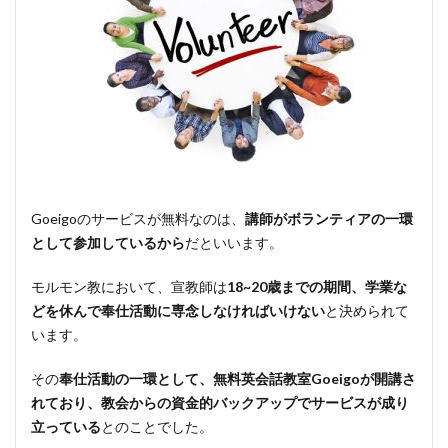
Goeigoのサービスが無料なのは、
講師がボランティアの一環
として参加しているから
だといいます。
モルモン教において、宣教師は
18~20歳までの期間、学業な
どを休んで奉仕活動に専念しなければいけない
と決められて
います。
その
奉仕活動の一環として、無料英会話教室Goeigoが開講さ
れており、教会からの資金的バックアップでサービスが成り
立っている
とのことでした。