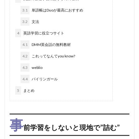
3.1
単語帳はDuoが最高におすすめ
3.2
文法
4
英語学習に役立つサイト
4.1
DMM英会話の無料教材
4.2
これってなんてyou know?
4.3
weblio
4.4
バイリンガール
5
まとめ
事
前学習をしないと現地で”詰む”