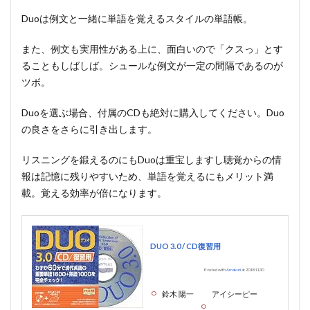
Duoは例文と一緒に単語を覚えるスタイルの単語帳。
また、例文も実用性がある上に、面白いので
「クスっ」
とす
ることもしばしば。シュールな例文が一定の間隔であるのが
ツボ。
Duoを選ぶ場合、付属のCDも絶対に購入してください。Duo
の良さをさらに引き出します。
リスニングを鍛えるのにもDuoは重宝しますし聴覚からの情
報は記憶に残りやすいため、単語を覚えるにもメリット満
載。覚える効率が倍になります。
DUO 3.0 / CD復習用
Posted with
Amakuri
at 2018.11.30
鈴木 陽一
アイシーピー