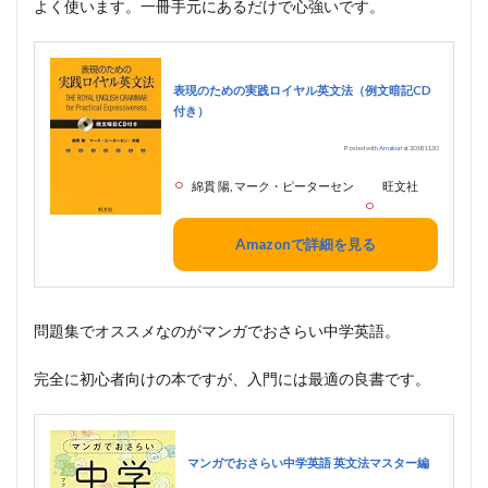
よく使います。一冊手元にあるだけで心強いです。
表現のための実践ロイヤル英文法（例文暗記CD
付き）
Posted with
Amakuri
at 2018.11.30
綿貫 陽, マーク・ピーターセン
旺文社
Amazonで詳細を見る
問題集でオススメなのがマンガでおさらい中学英語。
完全に初心者向けの本ですが、入門には最適の良書です。
マンガでおさらい中学英語 英文法マスター編